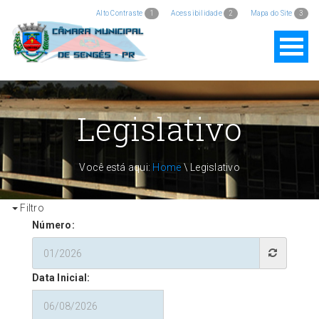
Alto Contraste
1
Acessibilidade
2
Mapa do Site
3
Legislativo
Você está aqui:
Home
\ Legislativo
Filtro
Número:
Data Inicial: