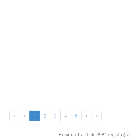
«
<
1
2
3
4
5
>
»
Exibindo 1 a 10 de 4984 registro(s).